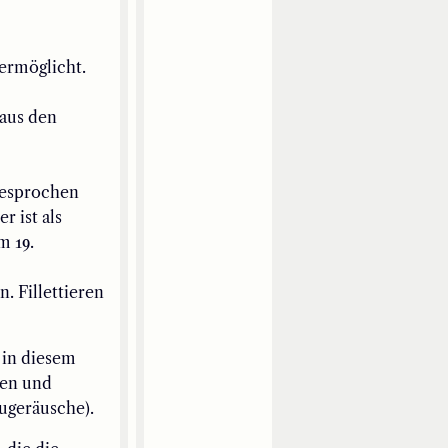
ermöglicht.
 aus den
 gesprochen
r ist als
m 19.
en
.
Fillettieren
 in diesem
en und
ugeräusche).