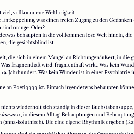
ht viel, vollkommene
Weltlosigkeit.
Entkoppelung, was einen freien Zugang zu den Gedanken 
 sind orang
e.
Oder?
ndetwas behaupten in die vollkommen lose Welt hinein
, die
n, die gesichtsblind ist
.
it, die sich
in einem Mangel an Richtungen
äußert
, in die
.
Was fragmenthaft wird
, fragmenthaft wirkt
.
Was kein Wunde
 19. Jahrhundert. Was kein Wunder ist in einer Psychiatrie i
ne an
Poetiqqqq ist
. Einfach irgendetwas behaupten könn
 nichts wiederholt sich ständig
in dieser Buchstabensuppe,
ciousness
, in diesem Alltag
.
Behauptungen und Behauptung
n
(
anna-koluthisch
).
Die eine eigene Rhythmik ergeben
(Ka