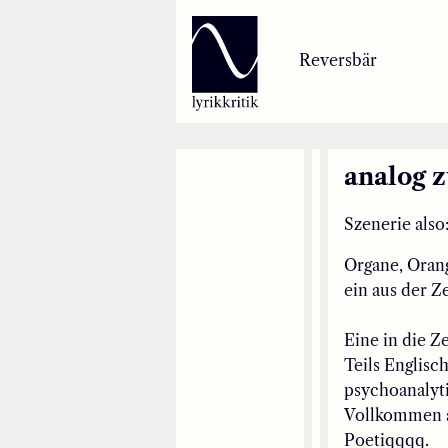
Lyrikkritik
Reversbär
Reversbär
Loseblattsammlung
analog 
Lyrikkritikakademie
Szenerie also
Organe,
Oran
Inzestbude
ein
aus der Ze
Archipele
Ein
e
in die Ze
Teils
E
nglisc
psychoanalyt
Vollkommen a
Poetiqqqq
.