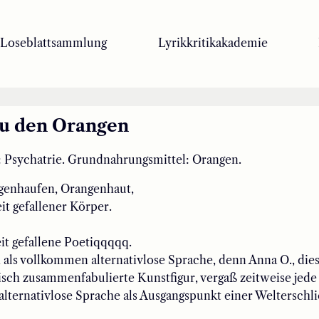
Loseblattsammlung
Lyrikkritikakademie
zu den Orangen
: Psychatrie. Grundnahrungsmittel: Orangen.
genhaufen,
Orangenhaut,
it gefallener Körper.
it gefallene
Poetiqqqqq
.
h
als vollkommen alternativlose Sprache
,
denn
Anna O
.
, die
isch zusammenfabulierte
Kunstfigur
,
vergaß
zeitweise jede
lternativlose Sprache
als Ausgangspunkt einer Welterschl