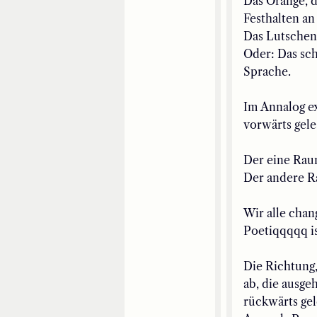
Das Orange, 
Festhalten a
Das Lutschen
Oder
:
D
as
sc
Sprache.
Im Annalog e
vorwärts gel
Der eine Rau
Der andere Ra
Wir alle cha
Poetiqqqqq i
Die Richtung,
ab, die ausge
rückwärts gel