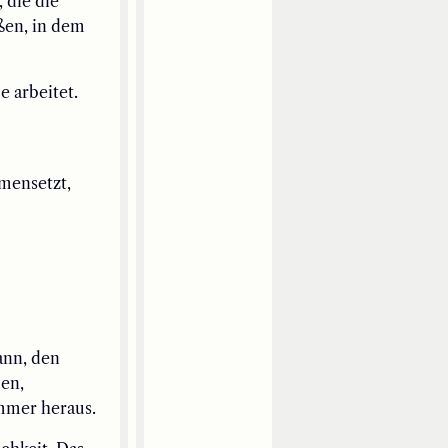
 die die
ßen, in dem
 arbeitet.
mensetzt,
ann,
de
n
den,
mmer heraus.