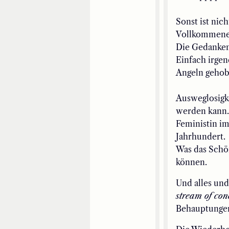
Son
st ist nic
Vollkommene 
Die Gedanken
Einfach irge
Angeln gehobe
Ausweglosigke
werden kann
Feministin im
Jahrhundert.
Was
das Schö
können.
Un
d
alles und
stream of con
Behauptunge