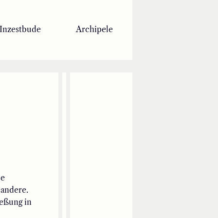
Inzestbude
Archipele
se
 andere
.
ießung
in