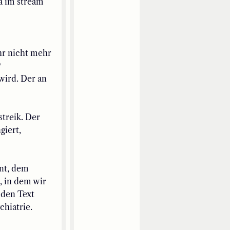
a
im stream
hr nicht mehr
?
 wird.
Der an
treik.
Der
giert,
nt,
d
em
,
in dem wir
 den Text
chiatrie
.