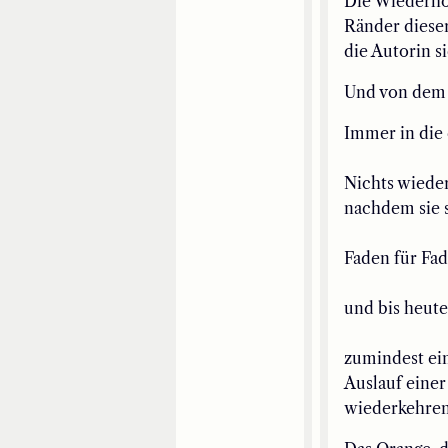
Die Wiederhol
Ränder dieser
die Autorin s
Und von dem a
Immer in d
ie
Nichts wieder
nachdem sie s
Faden für Fa
und
bis heute
zumindest
ei
Auslauf eine
wi
e
derkehren