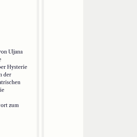
von Uljana
e
er Hysterie
n der
atrischen
ie
ort
zum