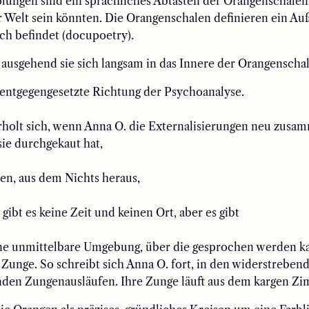
ungen sind ein sprachliches Abtasten der Orangenschalen,
 Welt sein könnten. Die Orangenschalen definieren ein Au
ich befindet (docupoetry).
usgehend sie sich langsam in das Innere der Orangenschale
entgegengesetzte Richtung
der
Psychoanalyse.
holt sich
, wenn
Anna O. die
Externalisierungen
neu zusam
ie durchgekaut hat,
den
, aus dem Nichts heraus,
 gibt es keine Zeit und keinen Ort, aber es gibt
ne unmittelbare Umgebung,
über die gesprochen werden k
r
Zunge. So schreibt sich Anna O. fort, in den widerstreben
den Zungenausläufen. Ihre Zunge läuft aus dem kargen Zi