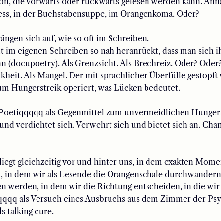
on, die vorwärts oder rückwärts gelesen werden kann.
Ann
ess, in der Buchstabensuppe, im Orangenkoma. Oder?
ängen sich auf
, wie so oft im Schreiben
.
 im eigenen Schreiben so nah heranrückt, dass man sich i
nn
(docupoetry)
.
Als Grenzsicht. Als Brechreiz. Oder? Oder
nkheit.
Als
Mangel.
Der mit sprachlicher Überfülle gestopft
um Hungerstreik operiert, was Lücken bedeutet.
Poetiqqqqq als Gegenmittel zum unvermeidlichen Hungers
 und verdichtet sich.
Verwehrt sich und bietet sich an. Chan
iegt gleichzeitig vor und hinter uns, i
n
d
em
exakten Mome
, in dem
wir
als Lesende
die Orangenschale durchwandern
en werden,
in dem wir die Richtung entscheiden, in die wir
qqqq
als Versuch eines Ausbruchs aus dem Zimmer der Psy
ls
talking cure.