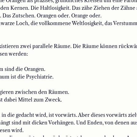
die Orangen
als
präzise
s, gründliches
Kreisen um eine Farbli
n den Kernen.
Die Haltlosigkeit.
Das zähe Ziehen der Zähne
. Da
s Zutschen.
Orangen oder. Orange oder.
hwarze Loch, die vollkommene Weltlosigkeit, das Verstumm
xistieren zwei parallele Räume. Die Räume können rückwä
esen werden
:
m sind die Orangen.
um ist die Psychiatrie.
ngieren zwischen den Räumen.
st dabei Mittel zum Zweck.
 in die gedacht wird, ist vorwärts. Aber dieses vorwärts zie
hängt sind mit dicken Vorhängen. Und Enden, von denen au
esen wird.