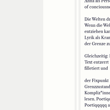
Anna als Pers
of conciousn
Die Welten dr
Wenn die Welt
entziehen ka
Lyrik als Kra
der Grenze z
Gleichzeitig:
Text entzerrt
filletiert und
d
er Fixpunkt l
Grenzzustand
Kompliz*inn
lesen
.
Poetiq
Poetiqqqqq a