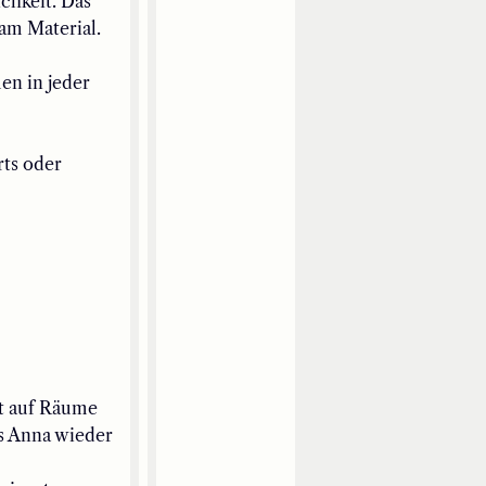
chkeit. Das
am Material
.
en in jeder
rts oder
lt auf Räume
s Anna wieder