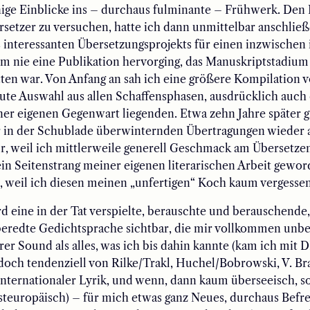
nige Einblicke ins – durchaus fulminante – Frühwerk. Den
ersetzer zu versuchen, hatte ich dann unmittelbar anschlie
 interessanten Übersetzungsprojekts für einen inzwischen
em nie eine Publikation hervorging, das Manuskriptstadium
ten war. Von Anfang an sah ich eine größere Kompilation v
eute Auswahl aus allen Schaffensphasen, ausdrücklich auch 
er eigenen Gegenwart liegenden. Etwa zehn Jahre später gr
 in der Schublade überwinternden Übertragungen wieder 
r, weil ich mittlerweile generell Geschmack am Übersetze
ein Seitenstrang meiner eigenen literarischen Arbeit gewor
 weil ich diesen meinen „unfertigen“ Koch kaum vergessen
d eine in der Tat verspielte, berauschte und berauschende
beredte Gedichtsprache sichtbar, die mir vollkommen unbe
rer Sound als alles, was ich bis dahin kannte (kam ich mit
och tendenziell von Rilke/Trakl, Huchel/Bobrowski, V. Br
internationaler Lyrik, und wenn, dann kaum überseeisch, 
teuropäisch) – für mich etwas ganz Neues, durchaus Befre