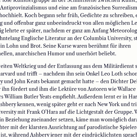
e Antiprovinzialismus und eine am französischen Surrealis
hochhielt. Koch begann sehr früh, Gedichte zu schreiben, e
ng und offenbar ganz unbeeindruckt von allen möglichen L
itig lehrte er später, nachdem er ganz am Anfang Meteorol
ehntelang Englische Literatur an der Columbia University, s
 in Lohn und Brot. Seine Kurse waren berühmt für ihren
ellen, anarchischen Humor und unerhört beliebt.
ten Weltkrieg und der Entlassung aus dem Militärdienst s
arvard und trifft – nachdem ihn sein Onkel Leo Loth scho
ey und John Keats bekannt gemacht hatte – den Dichter D
 ihn fördert und ihm die Lektüre von Autoren wie Wallace
s William Butler Yeats empfiehlt. Außerdem lernt er in Ha
shbery kennen, wenig später geht er nach New York und trif
ersity mit Frank O’Hara auf die Lichtgestalt der Gruppe.
 in Beziehung zueinander setzen, käme man womöglich dara
ter mit der klarsten Ausrichtung auf parodistische Spielere
ist, während Ashbery jener mit der eindrücklichsten spra