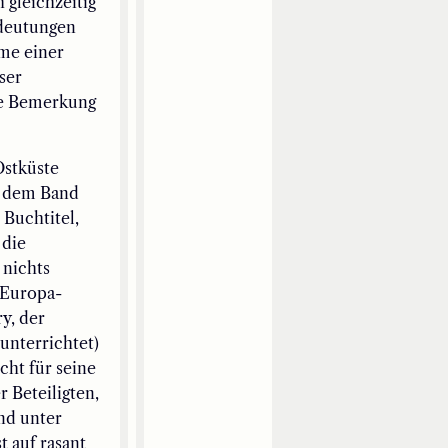
 gleichzeitig
edeutungen
ame einer
ser
ine Bemerkung
Ostküste
us dem Band
 Buchtitel,
 die
 nichts
 Europa-
y, der
 unterrichtet)
cht für seine
r Beteiligten,
und unter
t auf rasant