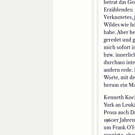
betrat das G
Erzählendes; 
Verknotetes, 
Wildes wie hö
habe. Aber be
geredet und g
mich sofort i
bzw. innerlic
durchaus inte
andern rede. 
Worte, mit d
herum ein Ma
Kenneth Koch 
York an Leukä
Prosa auch Dr
1960er Jahren
um Frank O’Ha
geprägte, ehe