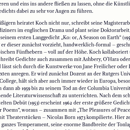
ieren und eins ins andere fließen zu lassen, ohne die Künstl
dichts dabei zu sehr vor Augen zu führen.
ißigern heiratet Koch nicht nur, schreibt seine Magisterarb
iziners im englischen Drama und plant seine Doktorarbeit
t seinem ersten Langgedicht „Ko: or, A Season on Earth“ (195
g er dieser zunächst vorzieht, handwerklich-formal – gesch
ischen Fünfhebern – voll auf der Höhe. Koch kollaboriert
schreibt Gedichte auch zusammen mit Ashbery, O’Hara ode
 lässt sich durch die Kunstwerke von Jane Freilicher oder 
xten anregen. Er wird zunächst Dozent an der Rutgers Uni
ollege, hält sich aber auch immer wieder in Europa, beso
um dann ab 1959 bis zu seinem Tod an der Columbia Universi
ende Literaturwissenschaft zu unterrichten. Nach dem sch
elten Debüt (1953) erscheint 1962 der erste größere Gedic
r Poems“, woraus – zusammen mit „The Pleasures of Peace“
t Theaterstücken – Nicolas Born 1973 kompilierte. Hier ze
s ganzes Temperament, seine enorme Bandbreite der Tonlag