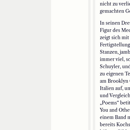
nicht zu verl
gemachten Ge
In seinen Dre
Figur des Med
zeigt sich mi
Fertigstellun
Stanzen, jamb
immer viel, 
Schuyler, und
zu eigenen Te
am Brooklyn C
Italien auf, 
und Vergleich
„Poems“ betit
You and Othe
einem Band mi
bereits Koch