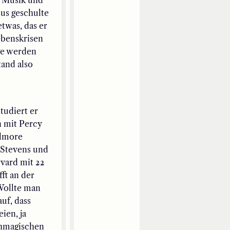
mus geschulte
twas, das er
ebenskrisen
oge werden
tand also
tudiert er
n mit Percy
elmore
 Stevens und
rvard mit 22
ft an der
 Wollte man
uf, dass
ien, ja
chmagischen