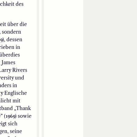
ichkeit des
eit über die
, sondern
9), dessen
rieben in
 überdies
r James
Larry Rivers
versity und
nders in
ty Englische
licht mit
htband „Thank
 (1969) sowie
igt sich
en, seine