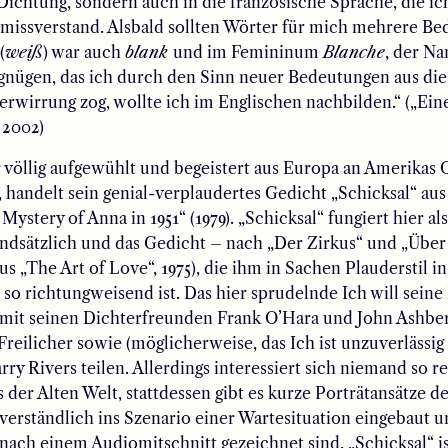
Dichtung, sondern auch in die französische Sprache, die ich
 missverstand. Alsbald sollten Wörter für mich mehrere B
(
weiß
) war auch
blank
und im Femininum
Blanche
, der N
gnügen, das ich durch den Sinn neuer Bedeutungen aus die
erwirrung zog, wollte ich im Englischen nachbilden.“ („E
 2002)
 völlig aufgewühlt und begeistert aus Europa an Amerikas 
 handelt sein genial-verplaudertes Gedicht „Schicksal“ a
ystery of Anna in 1951“ (1979). „Schicksal“ fungiert hier als
undsätzlich und das Gedicht – nach „Der Zirkus“ und „Über
us „The Art of Love“, 1975), die ihm in Sachen Plauderstil in
so richtungweisend ist. Das hier sprudelnde Ich will seine
 mit seinen Dichterfreunden Frank O’Hara und John Ashber
Freilicher sowie (möglicherweise, das Ich ist unzuverlässig
ry Rivers teilen. Allerdings interessiert sich niemand so re
 der Alten Welt, stattdessen gibt es kurze Porträtansätze de
tverständlich ins Szenario einer Wartesituation eingebaut 
ach einem Audiomitschnitt gezeichnet sind. „Schicksal“ is