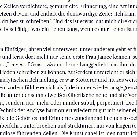
ze Zeilen verdichtete, gemurmelte Erinnerung, eine Art inn
etzen davon, und enthält die denkwürdige Zeile: „Ich kann
s drüber zu schreiben“. Und das ist etwas, das mich direkt a
e beschäftigt, was ein Leben taugt, wenn es nur Leben ist 
en fünfziger Jahren viel unterwegs, unter anderem geht er fü
 und lernt dort nicht nur seine erste Frau Janice kennen, 
s „Leaves of Grass“,
das
moderne Langgedicht, das ihm das 
d jeden schreiben zu können. Außerdem unterzieht er sich i
nalytischen Behandlung, er war Stotterer und litt zeitweis
n, zudem fühlte er sich als Jude immer wieder ausgegrenzt
 die unter der semmelweißen Oberfläche neue und alte Vor
gt, sondern nur, mehr oder minder subtil, perpetuiert. Die f
Technik der Analyse harmoniert wiederum gut mit seiner e
ik, die Gehörtes und Erinnertes zunehmend in einen assoz
berführt, unterbrochen und strukturiert nur von langen (
Endlose führenden Zeilen. Die Kunst dabei ist, den natürli