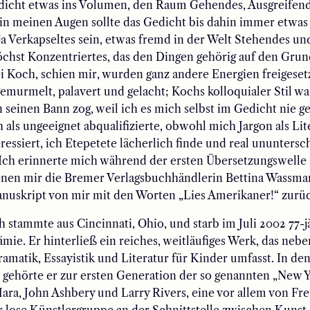
edicht etwas ins Volumen, den Raum Gehendes, Ausgreifend
in meinen Augen sollte das Gedicht bis dahin immer etwas
ja Verkapseltes sein, etwas fremd in der Welt Stehendes u
chst Konzentriertes, das den Dingen gehörig auf den Grun
i Koch, schien mir, wurden ganz andere Energien freigeset
emurmelt, palavert und gelacht; Kochs kolloquialer Stil wa
n seinen Bann zog, weil ich es mich selbst im Gedicht nie ge
h als ungeeignet abqualifizierte, obwohl mich Jargon als Lit
ressiert, ich Etepetete lächerlich finde und real ununters
Ich erinnerte mich während der ersten Übersetzungswelle 
enen mir die Bremer Verlagsbuchhändlerin Bettina Wassm
nuskript von mir mit den Worten „Lies Amerikaner!“ zurü
stammte aus Cincinnati, Ohio, und starb im Juli 2002 77-j
mie. Er hinterließ ein reiches, weitläufiges Werk, das neb
amatik, Essayistik und Literatur für Kinder umfasst. In de
 gehörte er zur ersten Generation der so genannten „New 
ra, John Ashbery und Larry Rivers, eine vor allem von Fr
r lose Künstlergruppe an der Schnittstelle zwischen Kunst