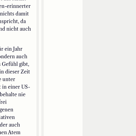
en-erinnerter
 nichts damit
nspricht, da
und nicht auch
r ein Jahr
sondern auch
Gefühl gibt,
n dieser Zeit
e unter
 in einer US-
behalte nie
rei
igenen
iativen
oder auch
chen Atem