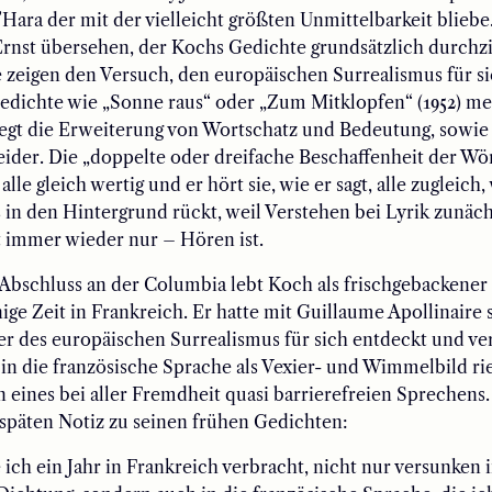
ara der mit der vielleicht größten Unmittelbarkeit blieb
Ernst übersehen, der Kochs Gedichte grundsätzlich durchz
 zeigen den Versuch, den europäischen Surrealismus für si
edichte wie „Sonne raus“ oder „Zum Mitklopfen“ (1952) me
egt die Erweiterung von Wortschatz und Bedeutung, sowie
ider. Die „doppelte oder dreifache Beschaffenheit der Wör
alle gleich wertig und er hört sie, wie er sagt, alle zugleich
in den Hintergrund rückt, weil Verstehen bei Lyrik zunäc
t immer wieder nur – Hören ist.
bschluss an der Columbia lebt Koch als frischgebackener 
nige Zeit in Frankreich. Er hatte mit Guillaume Apollinaire
er des europäischen Surrealismus für sich entdeckt und ver
s in die französische Sprache als Vexier- und Wimmelbild ri
 eines bei aller Fremdheit quasi barrierefreien Sprechens.
 späten Notiz zu seinen frühen Gedichten:
ich ein Jahr in Frankreich verbracht, nicht nur versunken i