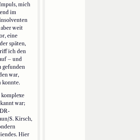
 Impuls, mich
ßend im
 insolventen
 aber weit
or, eine
der späten,
iff ich den
auf – und
n gefunden
den war,
 konnte.
, komplexe
kannt war;
 DDR-
aun/S. Kirsch,
sondern
iendes. Hier