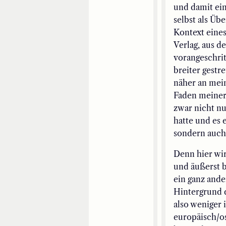
und damit ei
selbst als Üb
Kontext eines
Verlag, aus d
vorangeschrit
breiter gestr
näher an mein
Faden meiner
zwar nicht nu
hatte und es 
sondern auch,
Denn hier wir
und äußerst 
ein ganz ande
Hintergrund d
also weniger 
europäisch/os