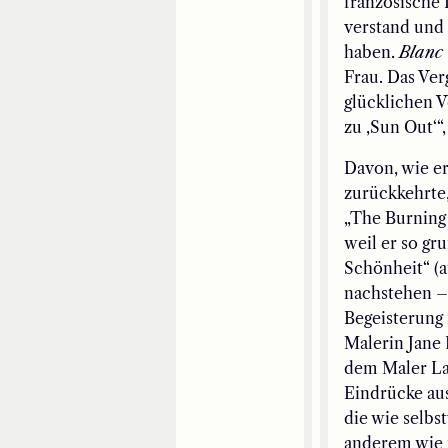
französische 
verstand und
haben.
Blanc
Frau. Das Ver
glücklichen V
zu ‚Sun Out‘“,
Davon, wie er
zurückkehrte,
„The Burning M
weil er so gr
Schönheit“ (a
nachstehen – 
Begeisterung
Malerin Jane 
dem Maler Lar
Eindrücke aus
die wie selbs
anderem wie n