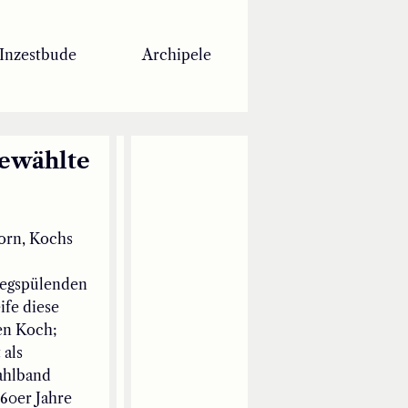
Inzestbude
Archipele
gewählte
orn, Kochs
wegspülenden
ife diese
en Koch;
 als
ahlband
960er Jahre