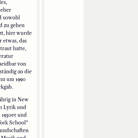
es,
 eher
nd sowohl
d zu gehen
zt, hier wurde
r etwas, das
traut hatte,
eratur
cheidbar von
ständig an die
ann um 1990
ckgab.
ährig in New
en Lyrik und
n 1950er und
York School“
eundschaften
, Musik und