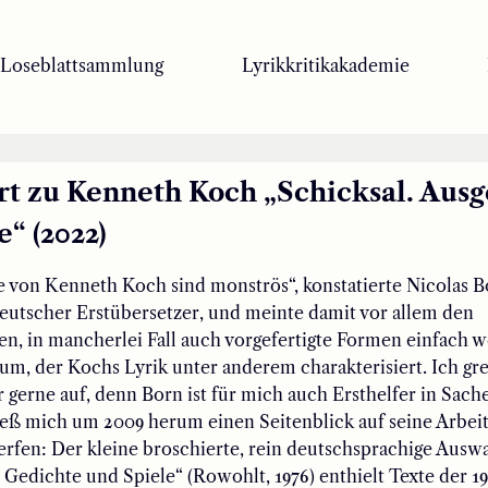
Loseblattsammlung
Lyrikkritikakademie
t zu Kenneth Koch „Schicksal. Aus
“ (2022)
 von Kenneth Koch sind monströs“, konstatierte Nicolas B
eutscher Erstübersetzer, und meinte damit vor allem den
n, in mancherlei Fall auch vorgefertigte Formen einfach 
tum, der Kochs Lyrik unter anderem charakterisiert. Ich gre
gerne auf, denn Born ist für mich auch Ersthelfer in Sach
eß mich um 2009 herum einen Seitenblick auf seine Arbeit
rfen: Der kleine broschierte, rein deutschsprachige Ausw
 Gedichte und Spiele“ (Rowohlt, 1976) enthielt Texte der 1