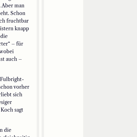
e. Aber man
ieht. Schon
ch fruchtbar
istern knapp
 die
ter“ – für
, wobei
hst auch –
Fulbright-
 schon vorher
liebt sich
esiger
 Koch sagt
n die