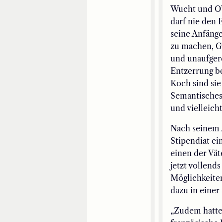
Wucht und O’H
darf nie den 
seine Anfänge
zu machen, G
und unaufger
Entzerrung be
Koch sind sie 
Semantisches 
und vielleich
Nach seinem A
Stipendiat ei
einen der Vät
jetzt vollend
Möglichkeiten
dazu in einer
„Zudem hatte 