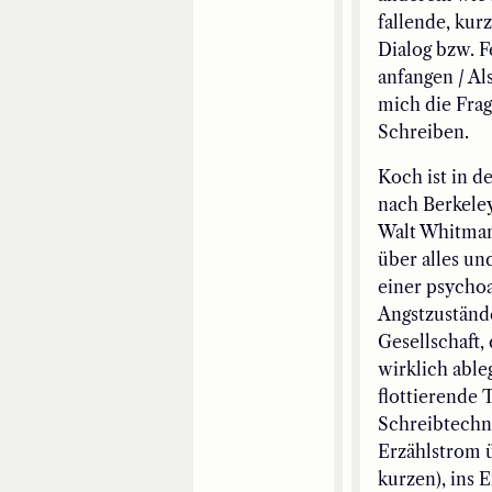
fallende, kur
Dialog bzw. F
anfangen / Al
mich die Frag
Schreiben.
Koch ist in d
nach Berkeley
Walt Whitman
über alles un
einer psychoa
Angstzustände
Gesellschaft,
wirklich able
flottierende 
Schreibtechn
Erzählstrom ü
kurzen), ins 