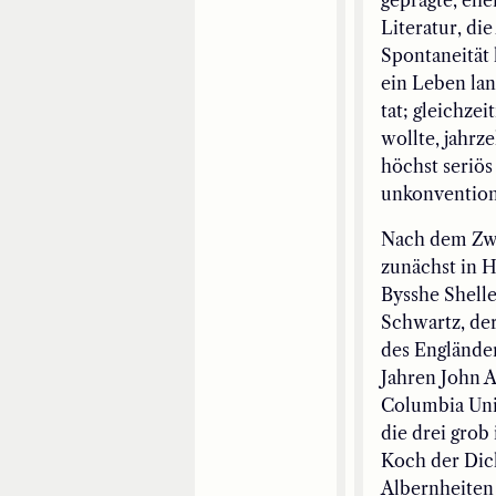
Literatur, di
Spontaneität 
ein Leben la
tat; gleichze
wollte, jahrz
höchst seriös
unkonvention
Nach dem Zwei
zunächst in H
Bysshe Shell
Schwartz, der
des Engländer
Jahren John A
Columbia Univ
die drei grob
Koch der Dich
Albernheiten 