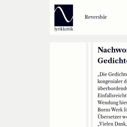
Lyrikkritik
Reversbär
Reversbär
Loseblattsammlung
Nachwor
Gedichte
Lyrikkritikakademie
„Die Gedichte
Inzestbude
kongenialer d
überbordende
Archipele
Einfallsreich
Wendung hier 
Borns Werk li
Übersetzer we
„Vielen Dank.