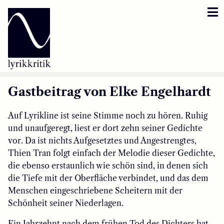
Lyrikkritik
Reversbär
Loseblattsammlung
Gastbeitrag von Elke Engelhardt
Lyrikkritikakademie
Auf Lyrikline ist seine Stimme noch zu hören. Ruhig
und unaufgeregt, liest er dort zehn seiner Gedichte
Inzestbude
vor. Da ist nichts Aufgesetztes und Angestrengtes,
Thien Tran folgt einfach der Melodie dieser Gedichte,
Archipele
die ebenso erstaunlich wie schön sind, in denen sich
die Tiefe mit der Oberfläche verbindet, und das dem
Menschen eingeschriebene Scheitern mit der
Schönheit seiner Niederlagen.
Ein Jahrzehnt nach dem frühen Tod des Dichters hat