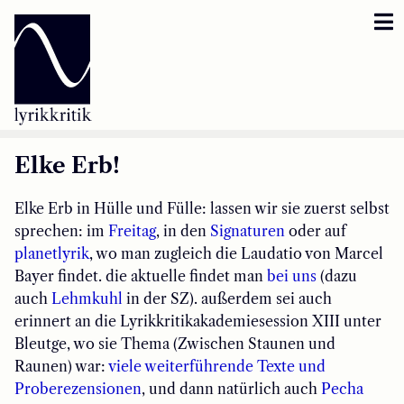
Lyrikkritik
Reversbär
Loseblattsammlung
Elke Erb!
Lyrikkritikakademie
Elke Erb in Hülle und Fülle: lassen wir sie zuerst selbst
sprechen: im
Freitag
, in den
Signaturen
oder auf
Inzestbude
planetlyrik
, wo man zugleich die Laudatio von Marcel
Bayer findet. die aktuelle findet man
bei uns
(dazu
Archipele
auch
Lehmkuhl
in der SZ). außerdem sei auch
erinnert an die Lyrikkritikakademiesession XIII unter
Bleutge, wo sie Thema (Zwischen Staunen und
Raunen) war:
viele weiterführende Texte und
Proberezensionen
, und dann natürlich auch
Pecha