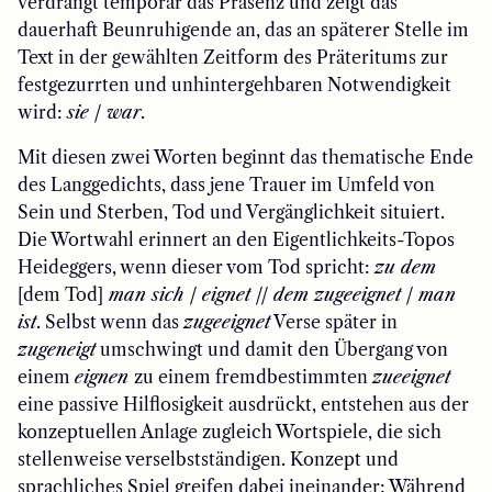
verdrängt temporär das Präsenz und zeigt das
dauerhaft Beunruhigende an, das an späterer Stelle im
Text in der gewählten Zeitform des Präteritums zur
festgezurrten und unhintergehbaren Notwendigkeit
wird:
sie / war
.
Mit diesen zwei Worten beginnt das thematische Ende
des Langgedichts, dass jene Trauer im Umfeld von
Sein und Sterben, Tod und Vergänglichkeit situiert.
Die Wortwahl erinnert an den Eigentlichkeits-Topos
Heideggers, wenn dieser vom Tod spricht:
zu dem
[dem Tod]
man sich / eignet // dem zugeeignet / man
ist
. Selbst wenn das
zugeeignet
Verse später in
zugeneigt
umschwingt und damit den Übergang von
einem
eignen
zu einem fremdbestimmten
zueeignet
eine passive Hilflosigkeit ausdrückt, entstehen aus der
konzeptuellen Anlage zugleich Wortspiele, die sich
stellenweise verselbstständigen. Konzept und
sprachliches Spiel greifen dabei ineinander: Während