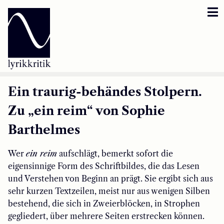
Lyrikkritik
Reversbär
Loseblattsammlung
Ein traurig-behändes Stolpern.
Zu „ein reim“ von Sophie
Lyrikkritikakademie
Barthelmes
Inzestbude
Wer
ein reim
aufschlägt, bemerkt sofort die
Archipele
eigensinnige Form des Schriftbildes, die das Lesen
und Verstehen von Beginn an prägt. Sie ergibt sich aus
sehr kurzen Textzeilen, meist nur aus wenigen Silben
bestehend, die sich in Zweierblöcken, in Strophen
gegliedert, über mehrere Seiten erstrecken können.