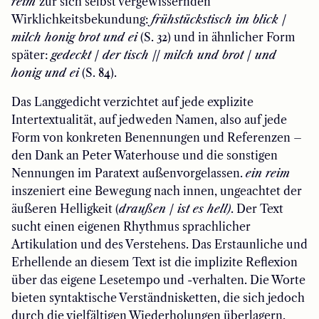
reim
zur sich selbst vergewissernden
Wirklichkeitsbekundung:
frühstückstisch im blick /
milch honig brot und ei
(S. 32) und in ähnlicher Form
später:
gedeckt / der tisch // milch und brot / und
honig und ei
(S. 84).
Das Langgedicht verzichtet auf jede explizite
Intertextualität, auf jedweden Namen, also auf jede
Form von konkreten Benennungen und Referenzen –
den Dank an Peter Waterhouse und die sonstigen
Nennungen im Paratext außenvorgelassen.
ein reim
inszeniert eine Bewegung nach innen, ungeachtet der
äußeren Helligkeit (
draußen / ist es hell)
. Der Text
sucht einen eigenen Rhythmus sprachlicher
Artikulation und des Verstehens. Das Erstaunliche und
Erhellende an diesem Text ist die implizite Reflexion
über das eigene Lesetempo und -verhalten. Die Worte
bieten syntaktische Verständnisketten, die sich jedoch
durch die vielfältigen Wiederholungen überlagern.