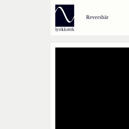
Lyrikkritik
Reversbär
Reversbär
Loseblattsammlung
Lyrikkritikakademie
Inzestbude
Archipele