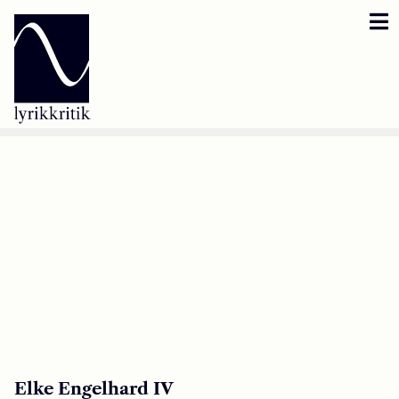
Lyrikkritik
Reversbär
Loseblattsammlung
Lyrikkritikakademie
Inzestbude
Archipele
Elke Engelhard IV