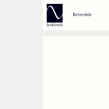
Lyrikkritik
Reversbär
Reversbär
Loseblattsammlung
Lyrikkritikakademie
Inzestbude
Archipele