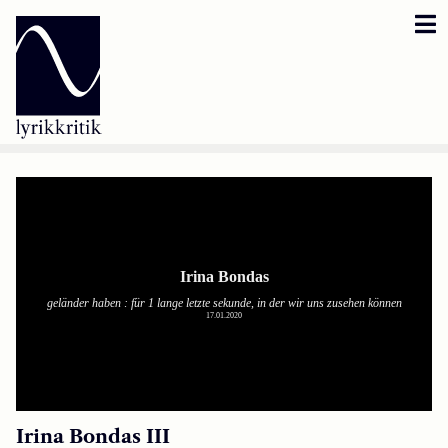
Lyrikkritik
Reversbär
Loseblattsammlung
Lyrikkritikakademie
Inzestbude
Archipele
Irina Bondas III