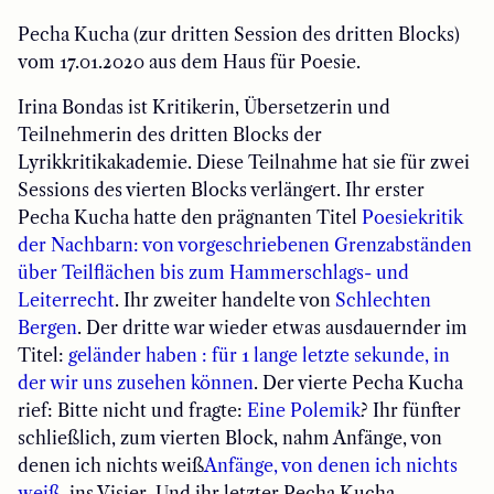
Pecha Kucha (zur dritten Session des dritten Blocks)
vom 17.01.2020 aus dem Haus für Poesie.
Irina Bondas ist Kritikerin, Übersetzerin und
Teilnehmerin des dritten Blocks der
Lyrikkritikakademie. Diese Teilnahme hat sie für zwei
Sessions des vierten Blocks verlängert. Ihr erster
Pecha Kucha hatte den prägnanten Titel
Poesiekritik
der Nachbarn: von vorgeschriebenen Grenzabständen
über Teilflächen bis zum Hammerschlags- und
Leiterrecht
. Ihr zweiter handelte von
Schlechten
Bergen
. Der dritte war wieder etwas ausdauernder im
Titel:
geländer haben : für 1 lange letzte sekunde, in
der wir uns zusehen können
. Der vierte Pecha Kucha
rief: Bitte nicht und fragte:
Eine Polemik
? Ihr fünfter
schließlich, zum vierten Block, nahm Anfänge, von
denen ich nichts weiß
Anfänge, von denen ich nichts
weiß
, ins Visier. Und ihr letzter Pecha Kucha